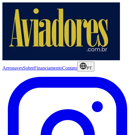
Aeronaves
Sobre
Financiamento
Contato
PT