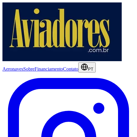
Aeronaves
Sobre
Financiamento
Contato
PT