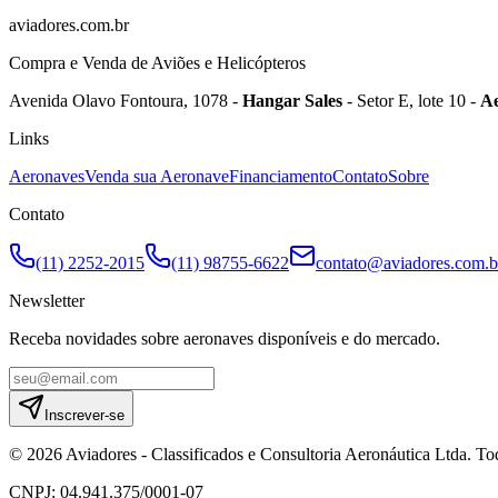
aviadores.com.br
Compra e Venda de Aviões e Helicópteros
Avenida Olavo Fontoura, 1078 -
Hangar Sales
- Setor E, lote 10 -
Ae
Links
Aeronaves
Venda sua Aeronave
Financiamento
Contato
Sobre
Contato
(11) 2252-2015
(11) 98755-6622
contato@aviadores.com.b
Newsletter
Receba novidades sobre aeronaves disponíveis e do mercado.
Inscrever-se
©
2026
Aviadores - Classificados e Consultoria Aeronáutica Ltda
.
Tod
CNPJ: 04.941.375/0001-07