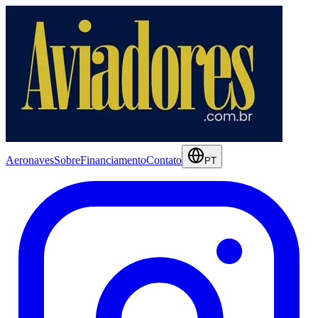
Aeronaves
Sobre
Financiamento
Contato
PT