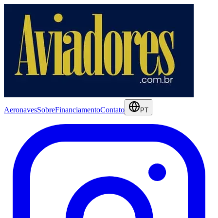
Aeronaves
Sobre
Financiamento
Contato
PT