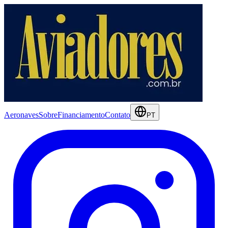
Aeronaves
Sobre
Financiamento
Contato
PT