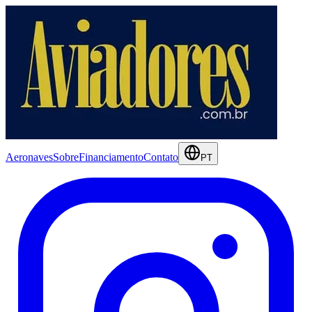
Aeronaves
Sobre
Financiamento
Contato
PT